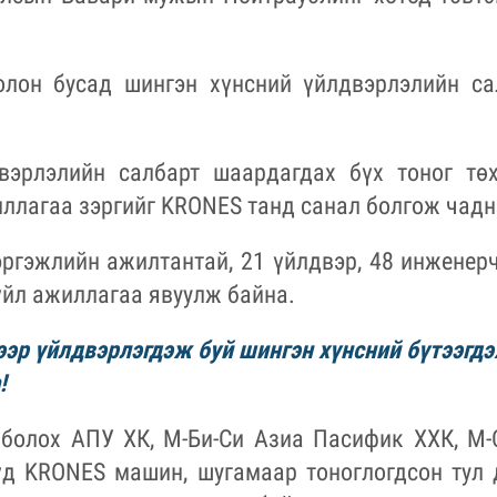
болон бусад шингэн хүнсний үйлдвэрлэлийн 
вэрлэлийн салбарт шаардагдах бүх тоног тө
ллагаа зэргийг KRONES танд санал болгож чадн
эргэжлийн ажилтантай, 21 үйлдвэр, 48 инженерч
үйл ажиллагаа явуулж байна.
ээр үйлдвэрлэгдэж буй шингэн хүнсний бүтээгдэ
!
болох АПУ ХК, М-Би-Си Азиа Пасифик ХХК, М-
д KRONES машин, шугамаар тоноглогдсон тул 