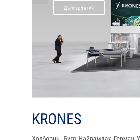
Дэлгэрэнгүй
/
KRONES
Холбооны Бүгд Найрамдах Герман У