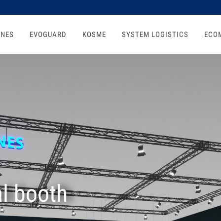
ONES
EVOGUARD
KOSME
SYSTEM LOGISTICS
ECO
l booth