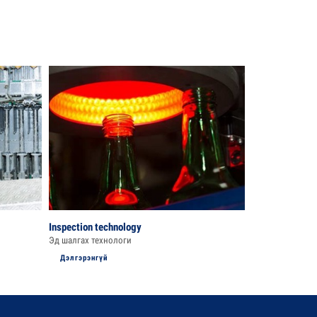
Inspection technology
Labelling and p
Эд шалгах технологи
Хаяглах техноло
Дэлгэрэнгүй
Дэлгэрэнгүй