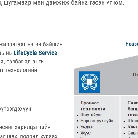
, шугамаар мөн дамжиж байна гэсэн үг юм.
жиллагааг нэгэн байшин
House of K
рь нь
LifeCycle Service
, сэлбэг эд анги
лт технологийн
бүтээгдэхүүн
нсийг харилцагчийн
багцлах, подонд хураах