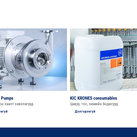
d Pumps
KIC KRONES consumables
он хаалт хавхлагууд
Цавуу, тос, химийн бодисууд
энгүй
Дэлгэрэнгүй