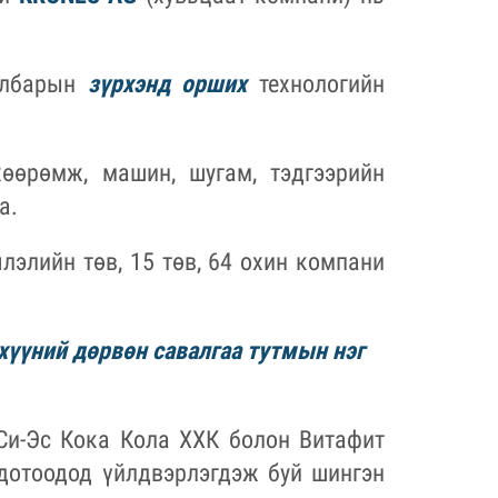
салбарын
зүрхэнд орших
технологийн
хөөрөмж, машин, шугам, тэдгээрийн
а.
лэлийн төв, 15 төв, 64 охин компани
хүүний дөрвөн савалгаа тутмын нэг
Си-Эс Кока Кола ХХК болон Витафит
дотоодод үйлдвэрлэгдэж буй шингэн