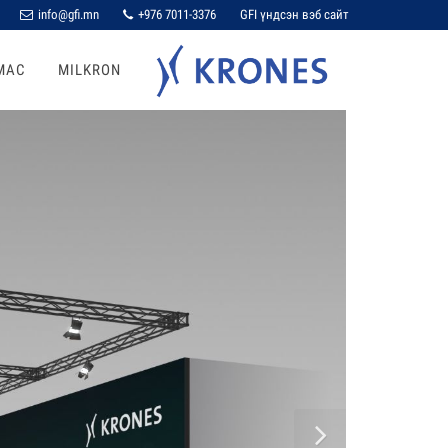
info@gfi.mn
+976 7011-3376
GFI үндсэн вэб сайт
MAC
MILKRON