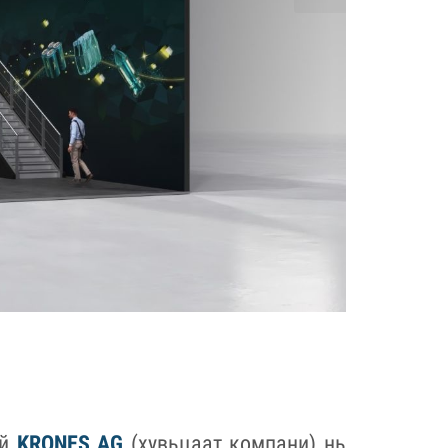
эй
KRONES AG
(хувьцаат компани) нь