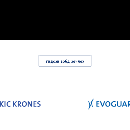
Үндсэн вэбд зочлох