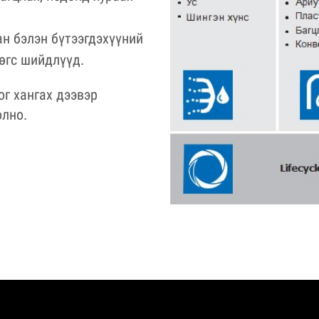
ан бэлэн бүтээгдэхүүний
өгс шийдлүүд.
ог хангах дээвэр
олно.