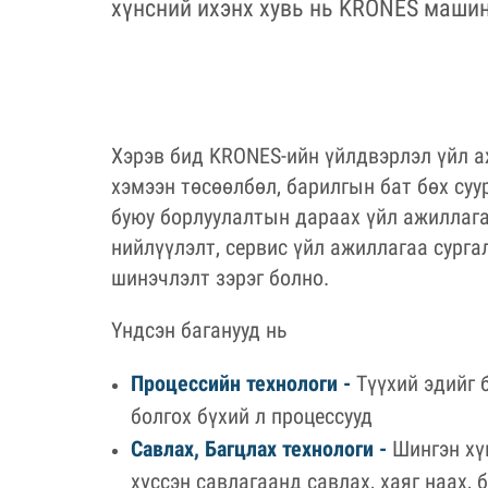
хүнсний ихэнх хувь нь KRONES машин
Хэрэв бид KRONES-ийн үйлдвэрлэл үйл а
хэмээн төсөөлбөл, барилгын бат бөх суу
буюу борлуулалтын дараах үйл ажиллагаа
нийлүүлэлт, сервис үйл ажиллагаа сурга
шинэчлэлт зэрэг болно.
Үндсэн баганууд нь
Процессийн технологи -
Түүхий эдийг 
болгох бүхий л процессууд
Савлах, Багцлах технологи -
Шингэн хү
хүссэн савлагаанд савлах, хаяг наах, 