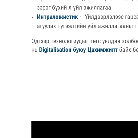
зэрэг бүхий л үйл ажиллагаа
Интраложистик -
Үйлдвэрлэлээс гарс
агуулах түгээлтийн үйл ажиллагааны т
Эдгээр технологиудыг төгс уялдаа холбо
нь
Digitalisation буюу Цахимжилт
байх б