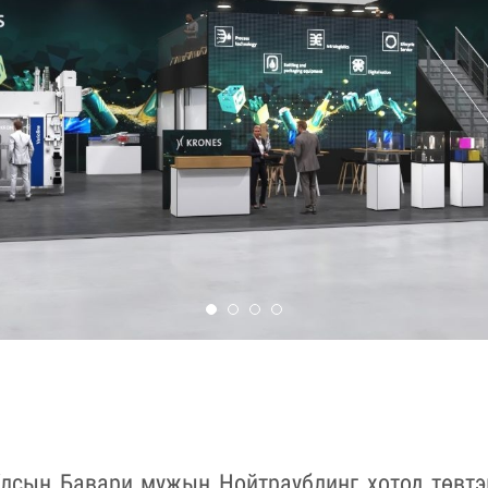
лсын Бавари мужын Нойтраублинг хотод төвт